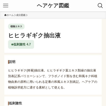
ヘアケア図鑑
ホーム
成分図鑑
植物エキス
ヒヒラギギク抽出液
低刺激性 4.7
説明
ヒヒラギギク(柊菊)抽出液。ヒヒラギギク葉エキス類縁の抽出液
別表記系バリエーションで、フラボノイド類を含む和風キク科植
物由来の原料に用いられる定番の和風エキス別表記。ヘアケアの
植物訴求処方に適する素材として使える。
低刺激性