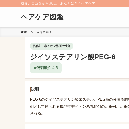
成分と口コミから選ぶ、 あなたに合うヘアケア
ヘアケア図鑑
ホーム
成分図鑑
乳化剤・非イオン界面活性剤
ジイソステアリン酸PEG-6
低刺激性 4.5
説明
PEG-6のジイソステアリン酸エステル。PEG系の分岐
剤として使われる機能性非イオン系乳化剤の定番例。定番
される。