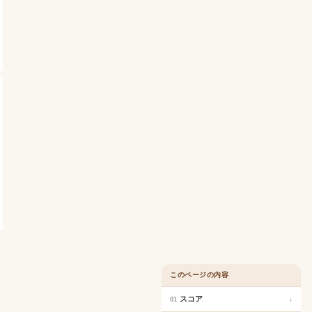
このページの内容
スコア
↓
01