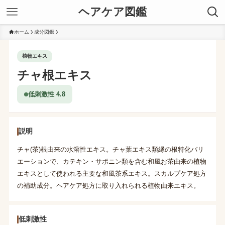
ヘアケア図鑑
ホーム
成分図鑑
植物エキス
チャ根エキス
低刺激性 4.8
説明
チャ(茶)根由来の水溶性エキス。チャ葉エキス類縁の根特化バリ
エーションで、カテキン・サポニン類を含む和風お茶由来の植物
エキスとして使われる主要な和風茶系エキス。スカルプケア処方
の補助成分。ヘアケア処方に取り入れられる植物由来エキス。
低刺激性