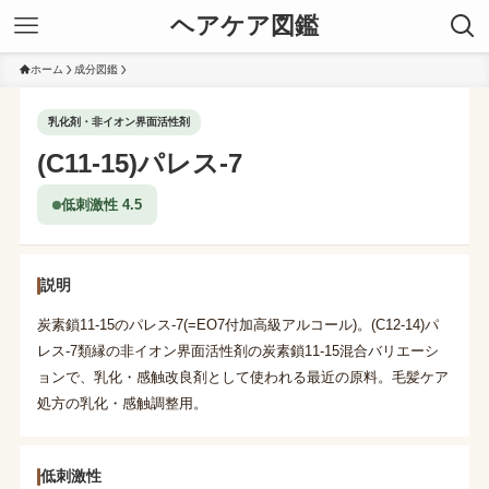
ヘアケア図鑑
ホーム
成分図鑑
乳化剤・非イオン界面活性剤
(C11-15)パレス-7
低刺激性 4.5
説明
炭素鎖11-15のパレス-7(=EO7付加高級アルコール)。(C12-14)パ
レス-7類縁の非イオン界面活性剤の炭素鎖11-15混合バリエーシ
ョンで、乳化・感触改良剤として使われる最近の原料。毛髪ケア
処方の乳化・感触調整用。
低刺激性