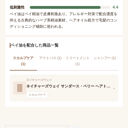
4.4
低刺激性
ベイ油はベイ精油で皮膚刺激あり。アレルギー対策で配合濃度を
抑える古典的なハーブ系精油素材。ヘアオイル処方で毛髪のコン
ディショニング補助に使われる。
ベイ油を配合した商品一覧
スカルプケア
アウトバス (1)
トリートメント
シャンプー (1)
(1)
(1)
ネイチャーズウェイ
ネイチャーズウェイ サンダース・ペリー ヘアトニック VT
›
スカルプケア