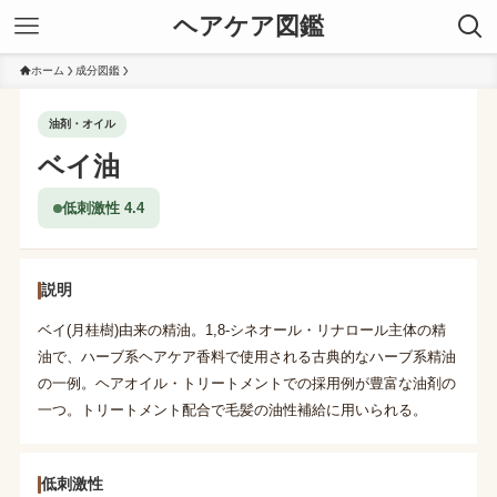
ヘアケア図鑑
ホーム
成分図鑑
油剤・オイル
ベイ油
低刺激性 4.4
説明
ベイ(月桂樹)由来の精油。1,8-シネオール・リナロール主体の精
油で、ハーブ系ヘアケア香料で使用される古典的なハーブ系精油
の一例。ヘアオイル・トリートメントでの採用例が豊富な油剤の
一つ。トリートメント配合で毛髪の油性補給に用いられる。
低刺激性