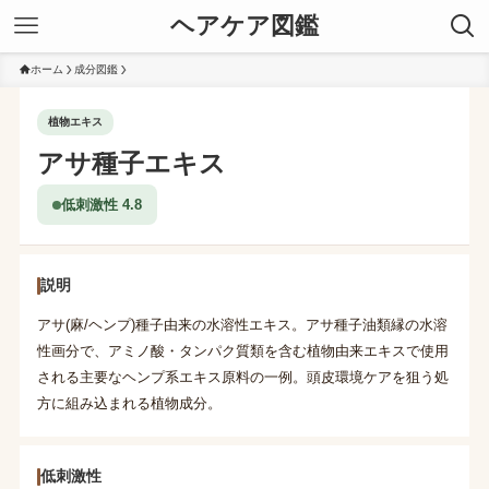
ヘアケア図鑑
ホーム
成分図鑑
植物エキス
アサ種子エキス
低刺激性 4.8
説明
アサ(麻/ヘンプ)種子由来の水溶性エキス。アサ種子油類縁の水溶
性画分で、アミノ酸・タンパク質類を含む植物由来エキスで使用
される主要なヘンプ系エキス原料の一例。頭皮環境ケアを狙う処
方に組み込まれる植物成分。
低刺激性