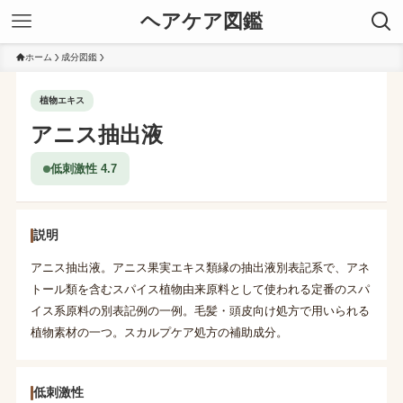
ヘアケア図鑑
ホーム
成分図鑑
植物エキス
アニス抽出液
低刺激性 4.7
説明
アニス抽出液。アニス果実エキス類縁の抽出液別表記系で、アネ
トール類を含むスパイス植物由来原料として使われる定番のスパ
イス系原料の別表記例の一例。毛髪・頭皮向け処方で用いられる
植物素材の一つ。スカルプケア処方の補助成分。
低刺激性