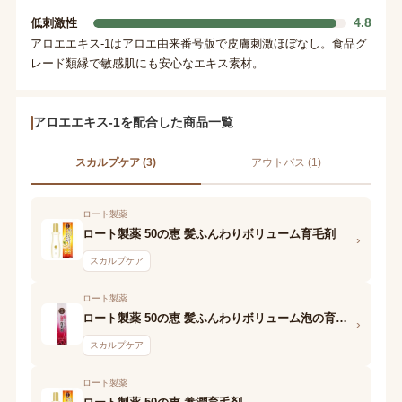
4.8
低刺激性
アロエエキス-1はアロエ由来番号版で皮膚刺激ほぼなし。食品グ
レード類縁で敏感肌にも安心なエキス素材。
アロエエキス-1を配合した商品一覧
スカルプケア (3)
アウトバス (1)
ロート製薬
ロート製薬 50の恵 髪ふんわりボリューム育毛剤
›
スカルプケア
ロート製薬
ロート製薬 50の恵 髪ふんわりボリューム泡の育毛剤
›
スカルプケア
ロート製薬