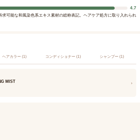
4.7
訴求可能な和風染色系エキス素材の総称表記。ヘアケア処方に取り入れられ
ヘアカラー (1)
コンディショナー (1)
シャンプー (1)
NG MIST
›