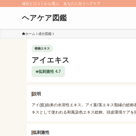
成分と口コミから選ぶ、 あなたに合うヘアケア
ヘアケア図鑑
ホーム
成分図鑑
植物エキス
アイエキス
低刺激性 4.7
説明
アイ(藍)由来の水溶性エキス。アイ葉/茎エキス類縁の総
キスとして使われる和風染色エキス総称。頭皮環境ケアを
低刺激性