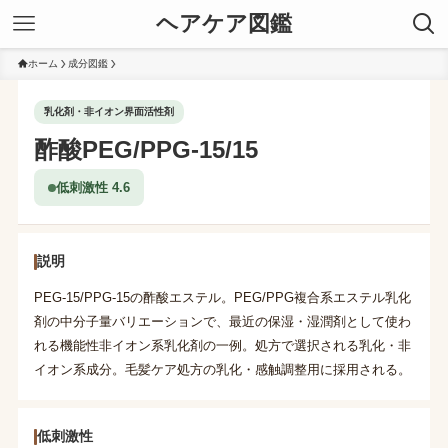
ヘアケア図鑑
ホーム
成分図鑑
乳化剤・非イオン界面活性剤
酢酸PEG/PPG-15/15
低刺激性 4.6
説明
PEG-15/PPG-15の酢酸エステル。PEG/PPG複合系エステル乳化
剤の中分子量バリエーションで、最近の保湿・湿潤剤として使わ
れる機能性非イオン系乳化剤の一例。処方で選択される乳化・非
イオン系成分。毛髪ケア処方の乳化・感触調整用に採用される。
低刺激性