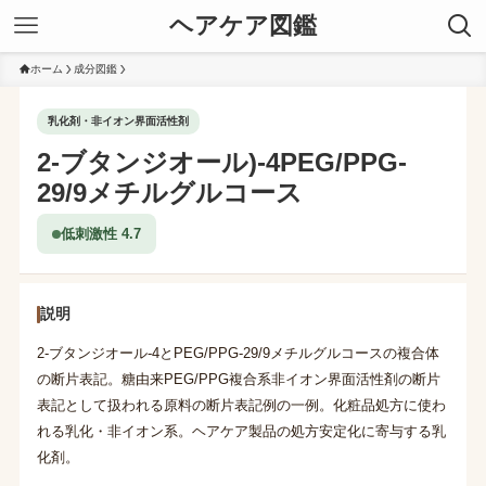
ヘアケア図鑑
ホーム
成分図鑑
乳化剤・非イオン界面活性剤
2-ブタンジオール)-4PEG/PPG-
29/9メチルグルコース
低刺激性 4.7
説明
2-ブタンジオール-4とPEG/PPG-29/9メチルグルコースの複合体
の断片表記。糖由来PEG/PPG複合系非イオン界面活性剤の断片
表記として扱われる原料の断片表記例の一例。化粧品処方に使わ
れる乳化・非イオン系。ヘアケア製品の処方安定化に寄与する乳
化剤。